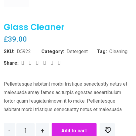
Glass Cleaner
£
39.00
SKU:
D5922
Category:
Detergent
Tag:
Cleaning
Whatsapp
Reddit
Share
Print
Share:
via
Email
Pellentesque habitant morbi tristique senectustty netus et
malesuada areay fames ac turpis egestas aeeartibulum
tortor quam feugiatunknown it to make. Pellentesque
habitant morbi tristique senectustty netus et malesuada.
Quantity
Add to cart